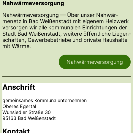
Nahwärmeversorgung
Nahwär­me­ver­sorgung — Über unser Nahwär­
menetz in Bad Weißen­stadt mit eigenem Heizwerk
versorgen wir alle kommu­nalen Einrich­tungen der
Stadt Bad Weißen­stadt, weitere öffent­liche Liegen­
schaften, Gewer­be­be­triebe und private Haushalte
mit Wärme.
Nahwär­me­ver­sorgung
Anschrift
gemein­sames Kommunalunternehmen
Oberes Egertal
Wunsiedler Straße 30
95163 Bad Weißenstadt
Kontakt