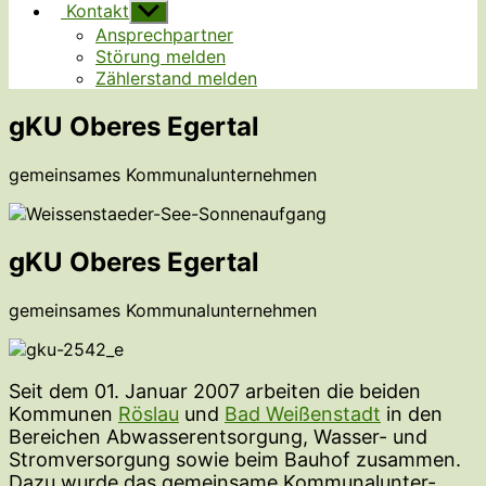
Kontakt
Untermenü
anzeigen
Ansprechpartner
Störung melden
Zählerstand melden
gKU Oberes Egertal
gemein­sames Kommunalunternehmen
gKU Oberes Egertal
gemein­sames Kommunalunternehmen
Seit dem 01. Januar 2007 arbeiten die beiden
Kommunen
Röslau
und
Bad Weißen­stadt
in den
Bereichen Abwas­ser­ent­sorgung, Wasser- und
Strom­ver­sorgung sowie beim Bauhof zusammen.
Dazu wurde das gemeinsame Kommu­nal­un­ter­