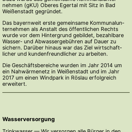
nehmen (gKU) Oberes Egertal mit Sitz in Bad
Weißen­stadt gegründet.
Das bayernweit erste gemeinsame Kommu­nal­un­
ter­nehmen als Anstalt des öffent­lichen Rechts
wurde vor dem Hinter­grund gebildet, bezahlbare
Wasser- und Abwas­ser­ge­bühren auf Dauer zu
sichern. Darüber hinaus war das Ziel wirtschaft­
licher und kunden­freund­licher zu arbeiten.
Die Geschäfts­be­reiche wurden im Jahr 2014 um
ein Nahwär­menetz in Weißen­stadt und im Jahr
2017 um einen Windpark in Röslau erfolg­reich
erweitert.
Wasserversorgung
Trink­wasser — Wir versorgen alle Bürger in den