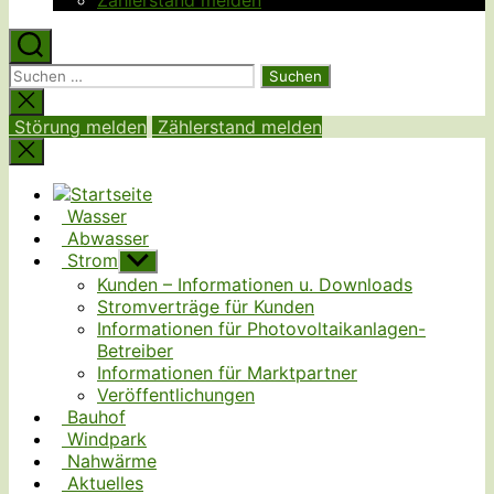
Zählerstand melden
Suchen
nach:
Suche
schließen
Störung melden
Zählerstand melden
Wasser
Abwasser
Strom
Untermenü
anzeigen
Kunden – Informationen u. Downloads
Stromverträge für Kunden
Informationen für Photovoltaikanlagen-
Betreiber
Informationen für Marktpartner
Veröffentlichungen
Bauhof
Windpark
Nahwärme
Aktuelles